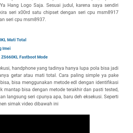
Ya Hang Logo Saja. Sesuai judul, karena saya sendiri
kira seri x00rd satu chipset dengan seri cpu msm8917
ngan seri cpu msm8937.
KL Mati Total
g Imei
2 ZS660KL Fastboot Mode
ekusi, handphone yang tadinya hanya lupa pola bisa jadi
nya getar atau mati total. Cara paling simple ya pake
bisa, bisa menggunakan metode edl dengan identifikasi
k mantap bisa dengan metode terakhir dan pasti tested,
kan langsung seri cpunya apa, baru deh eksekusi. Seperti
men simak video dibawah ini