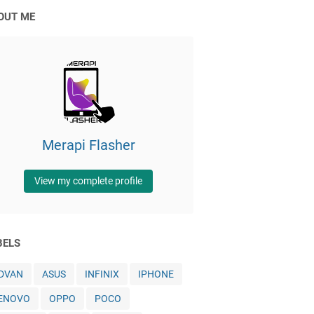
OUT ME
Merapi Flasher
View my complete profile
BELS
DVAN
ASUS
INFINIX
IPHONE
ENOVO
OPPO
POCO