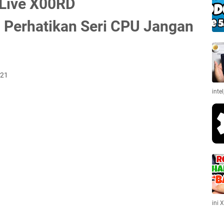
 Live X00RD
Perhatikan Seri CPU Jangan
021
inte
ini 