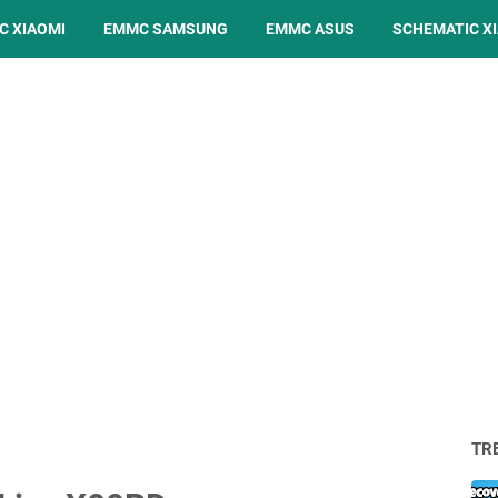
C XIAOMI
EMMC SAMSUNG
EMMC ASUS
SCHEMATIC X
TR